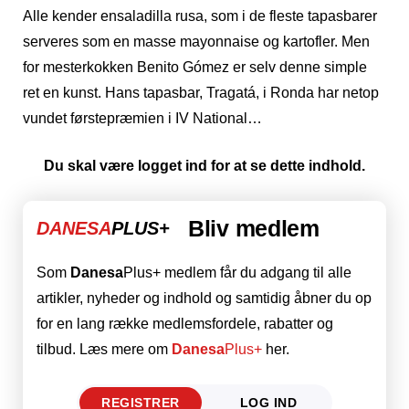
Alle kender ensaladilla rusa, som i de fleste tapasbarer
serveres som en masse mayonnaise og kartofler. Men
for mesterkokken Benito Gómez er selv denne simple
ret en kunst. Hans tapasbar, Tragatá, i Ronda har netop
vundet førstepræmien i IV National…
Du skal være logget ind for at se dette indhold.
Bliv medlem
DANESA
PLUS+
Som
Danesa
Plus+ medlem får du adgang til alle
artikler, nyheder og indhold og samtidig åbner du op
for en lang række medlemsfordele, rabatter og
tilbud. Læs mere om
Danesa
Plus+
her.
REGISTRER
LOG IND