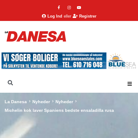
Log Ind
eller
Registrer
La Danesa
Nyheder
Nyheder
Michelin kok laver Spaniens bedste ensaladilla rusa