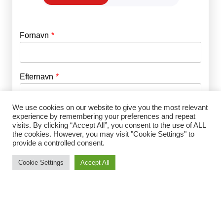
Fornavn
E-mail
*
Efternavn
Adgangskode
*
We use cookies on our website to give you the most relevant
Husk mig
experience by remembering your preferences and repeat
E-mail
*
visits. By clicking “Accept All”, you consent to the use of ALL
the cookies. However, you may visit "Cookie Settings" to
provide a controlled consent.
Adgangskode
*
Cookie Settings
Accept All
Gentag Adgangskode
*