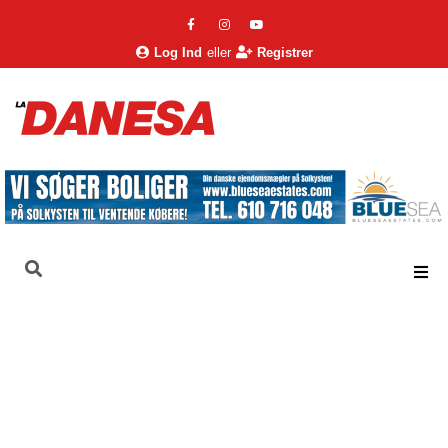
Log Ind
eller
Registrer
La Danesa
Nyheder
Nyheder
Málaga er finalist for ‘Bedste filmsted i Europa’ (og du kan
også stemme)