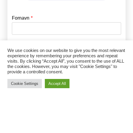
Fornavn
E-mail
*
Efternavn
Adgangskode
*
We use cookies on our website to give you the most relevant
experience by remembering your preferences and repeat
visits. By clicking “Accept All”, you consent to the use of ALL
Husk mig
the cookies. However, you may visit "Cookie Settings" to
E-mail
*
provide a controlled consent.
Cookie Settings
Accept All
Adgangskode
*
Gentag Adgangskode
*