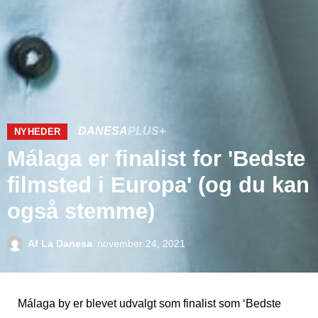
DANESA
PLUS+
NYHEDER
Málaga er finalist for 'Bedste
filmsted i Europa' (og du kan
også stemme)
Af
La Danesa
november 24, 2021
Málaga by er blevet udvalgt som finalist som ‘Bedste