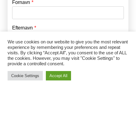
Fornavn
E-mail
*
Efternavn
Adgangskode
*
We use cookies on our website to give you the most relevant
experience by remembering your preferences and repeat
Husk mig
visits. By clicking “Accept All”, you consent to the use of ALL
E-mail
*
the cookies. However, you may visit "Cookie Settings" to
provide a controlled consent.
Cookie Settings
Accept All
Adgangskode
*
Gentag Adgangskode
*
Jeg accepterer Norrbom Marketings
handels- og
abonnementsvilkår
*