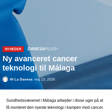
DANESA
PLUS+
NYHEDER
Ny avanceret cancer
teknologi til Málaga
Af
La Danesa
maj 13, 2026
Sundhedsvæsenet i Málaga arbejder i disse uger på at
få monteret den nyeste teknologi i kampen mod cancer.