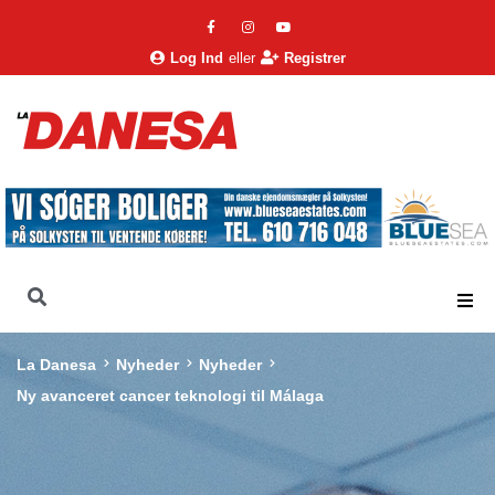
Log Ind
eller
Registrer
La Danesa
Nyheder
Nyheder
Ny avanceret cancer teknologi til Málaga