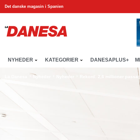
Det danske magasin i Spanien
NYHEDER
KATEGORIER
DANESAPLUS+
M
La Danesa
Nyheder
Nyheder
Rekord: 2,6 millioner passa