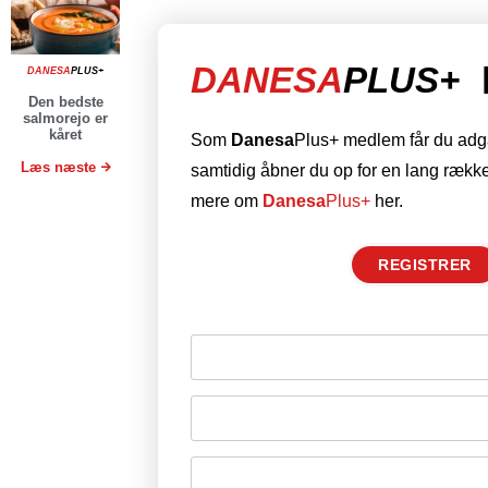
DANESA
PLUS+
DANESA
PLUS+
Den bedste
salmorejo er
kåret
Som
Danesa
Plus+ medlem får du adgan
Læs næste
samtidig åbner du op for en lang række
mere om
Danesa
Plus+
her.
REGISTRER
Husk mig