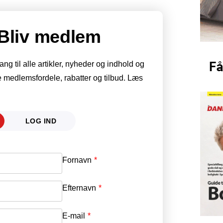
Bliv medlem
g til alle artikler, nyheder og indhold og
 medlemsfordele, rabatter og tilbud. Læs
LOG IND
Fornavn
E-mail
*
Efternavn
Adgangskode
*
E-mail
*