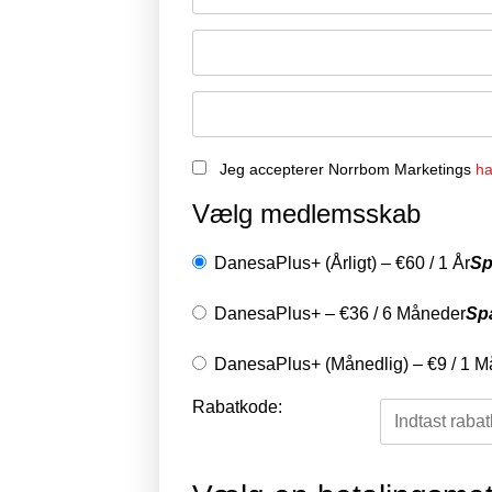
Jeg accepterer Norrbom Marketings
ha
Vælg medlemsskab
DanesaPlus+ (Årligt)
–
€
60
/
1 År
Sp
DanesaPlus+
–
€
36
/
6 Måneder
Sp
DanesaPlus+ (Månedlig)
–
€
9
/
1 M
Rabatkode: