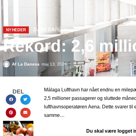
DANESA
PLUS+
NYHEDER
Rekord: 2,6 mill
Af
La Danesa
maj 13, 2026
Málaga Lufthavn har nået endnu en milepæl:
DEL
2,5 millioner passagerer og sluttede månede
lufthavnsoperatøren Aena. Dette svarer ti
samme…
Du skal være logget in