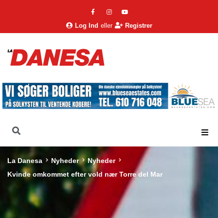
Log Ind
eller
Registrer
La Danesa
Nyheder
Nyheder
Kvinde omkommet efter vold nær Torre del Mar