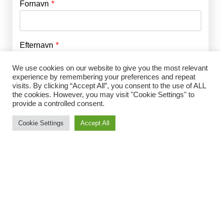
Fornavn
E-mail
*
Efternavn
Adgangskode
*
We use cookies on our website to give you the most relevant
experience by remembering your preferences and repeat
Husk mig
visits. By clicking “Accept All”, you consent to the use of ALL
E-mail
*
the cookies. However, you may visit "Cookie Settings" to
provide a controlled consent.
Cookie Settings
Accept All
Adgangskode
*
Gentag Adgangskode
*
Jeg accepterer Norrbom Marketings
handels- og
abonnementsvilkår
*