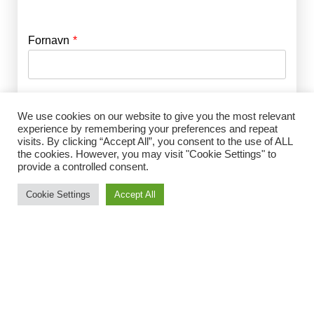
Fornavn
E-mail
*
Efternavn
Adgangskode
*
We use cookies on our website to give you the most relevant
experience by remembering your preferences and repeat
visits. By clicking “Accept All”, you consent to the use of ALL
Husk mig
the cookies. However, you may visit "Cookie Settings" to
E-mail
*
provide a controlled consent.
Cookie Settings
Accept All
Adgangskode
*
Gentag Adgangskode
*