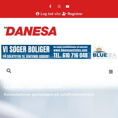
Log Ind
eller
Registrer
La Danesa
Nyheder
Nyheder
Konsultationer genoptages på sundhedscentrene