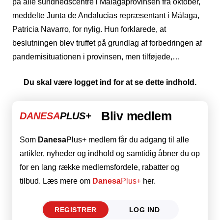
på alle sundhedscentre i Málagaprovinsen fra oktober,
meddelte Junta de Andalucias repræsentant i Málaga,
Patricia Navarro, for nylig. Hun forklarede, at
beslutningen blev truffet på grundlag af forbedringen af ​​
pandemisituationen i provinsen, men tilføjede,…
Du skal være logget ind for at se dette indhold.
Bliv medlem
DANESA
PLUS+
Som
Danesa
Plus+ medlem får du adgang til alle
artikler, nyheder og indhold og samtidig åbner du op
for en lang række medlemsfordele, rabatter og
tilbud. Læs mere om
Danesa
Plus+
her.
REGISTRER
LOG IND