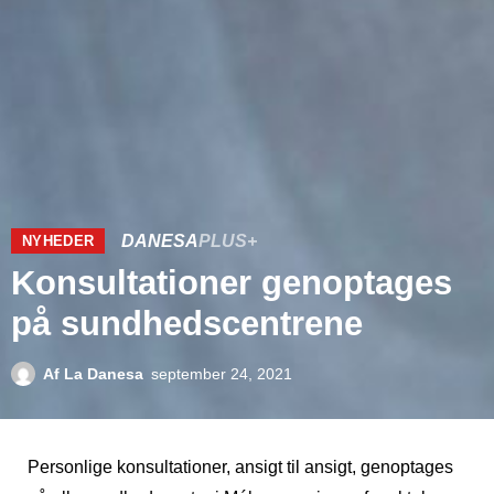
DANESA
PLUS+
NYHEDER
Konsultationer genoptages
på sundhedscentrene
Af
La Danesa
september 24, 2021
Personlige konsultationer, ansigt til ansigt, genoptages