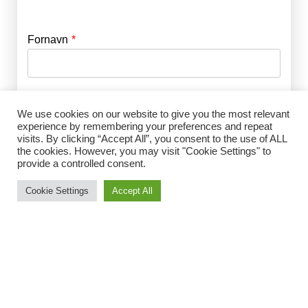
Fornavn
E-mail
*
Efternavn
Adgangskode
*
We use cookies on our website to give you the most relevant
experience by remembering your preferences and repeat
visits. By clicking “Accept All”, you consent to the use of ALL
Husk mig
the cookies. However, you may visit "Cookie Settings" to
E-mail
*
provide a controlled consent.
Cookie Settings
Accept All
Adgangskode
*
Gentag Adgangskode
*