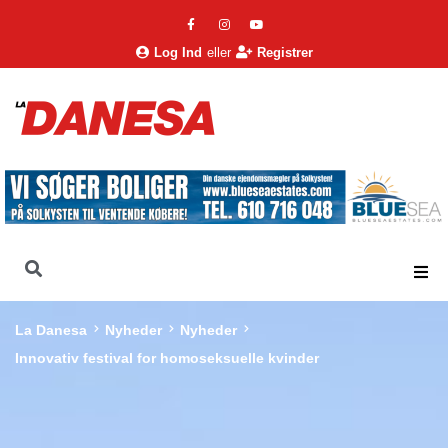
Log Ind
eller
Registrer
La Danesa
Nyheder
Nyheder
Innovativ festival for homoseksuelle kvinder