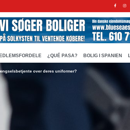
EDLEMSFORDELE
¿QUÉ PASA?
BOLIG I SPANIEN
fængselsbetjente over deres uniformer?