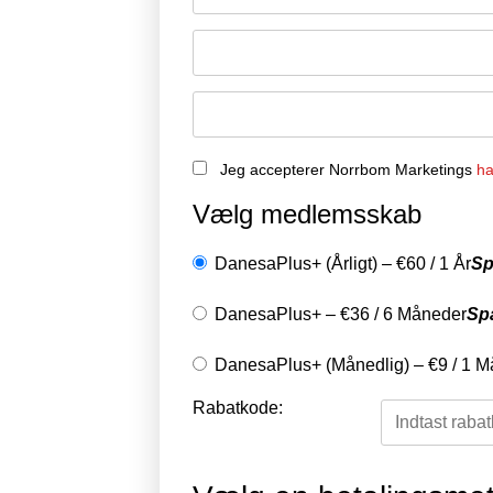
Jeg accepterer Norrbom Marketings
ha
Vælg medlemsskab
DanesaPlus+ (Årligt)
–
€
60
/
1 År
Sp
DanesaPlus+
–
€
36
/
6 Måneder
Sp
DanesaPlus+ (Månedlig)
–
€
9
/
1 M
Rabatkode: