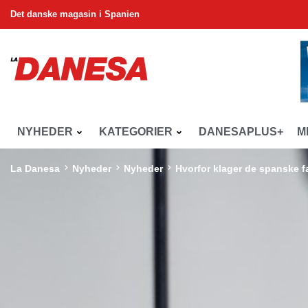
Det danske magasin i Spanien
NYHEDER
KATEGORIER
DANESAPLUS+
M
La Danesa
Nyheder
Nyheder
Hvorfor klager de spanske 