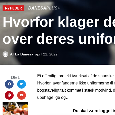
DANESA
PLUS+
NYHEDER
Hvorfor klager 
over deres unif
Af
La Danesa
april 21, 2022
Et offentligt projekt iværksat af de spans
DEL
Hvorfor laver fangerne ikke uniformerne ti
bogstaveligt talt kommet i stærk modvind, d
ubehagelige og…
Du skal være logget in