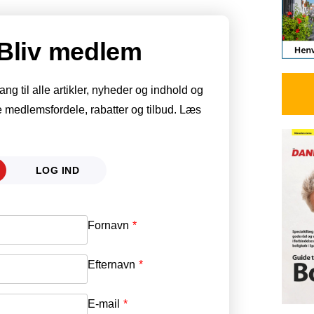
Bliv medlem
g til alle artikler, nyheder og indhold og
 medlemsfordele, rabatter og tilbud. Læs
LOG IND
Fornavn
E-mail
*
Efternavn
Adgangskode
*
E-mail
*