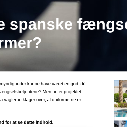
de spanske fængs
ormer?
ke myndigheder kunne have været en god idé.
l fængselsbetjentene? Men nu er projektet
a vagterne klager over, at uniformerne er
d for at se dette indhold.