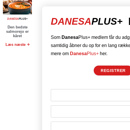
DANESA
PLUS+
DANESA
PLUS+
Den bedste
salmorejo er
kåret
Som
Danesa
Plus+ medlem får du adgan
Læs næste
samtidig åbner du op for en lang række
mere om
Danesa
Plus+
her.
REGISTRER
Husk mig