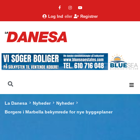
Log Ind
eller
Registrer
La Danesa
Nyheder
Nyheder
Borgere i Marbella bekymrede for nye byggeplaner