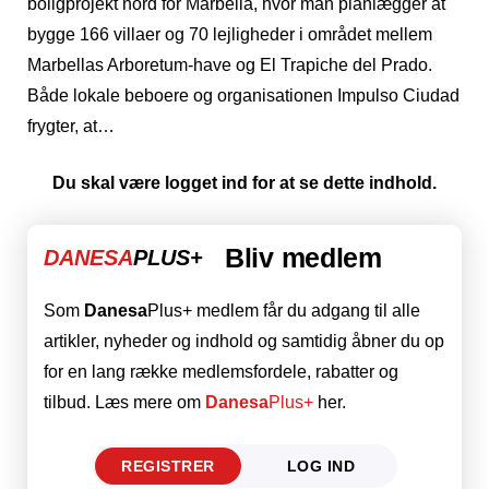
boligprojekt nord for Marbella, hvor man planlægger at
bygge 166 villaer og 70 lejligheder i området mellem
Marbellas Arboretum-have og El Trapiche del Prado.
Både lokale beboere og organisationen Impulso Ciudad
frygter, at…
Du skal være logget ind for at se dette indhold.
Bliv medlem
DANESA
PLUS+
Som
Danesa
Plus+ medlem får du adgang til alle
artikler, nyheder og indhold og samtidig åbner du op
for en lang række medlemsfordele, rabatter og
tilbud. Læs mere om
Danesa
Plus+
her.
REGISTRER
LOG IND