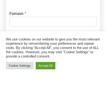
Fornavn
E-mail
*
Efternavn
Adgangskode
*
We use cookies on our website to give you the most relevant
experience by remembering your preferences and repeat
visits. By clicking “Accept All”, you consent to the use of ALL
Husk mig
the cookies. However, you may visit "Cookie Settings" to
E-mail
*
provide a controlled consent.
Cookie Settings
Accept All
Adgangskode
*
Gentag Adgangskode
*