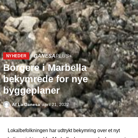
DANESA
PLUS+
NYHEDER
Borgere i Marbella
bekymrede for nye
byggeplaner
Af
La Danesa
april 21, 2022
Lokalbefolkningen har udtrykt bekymring over et nyt