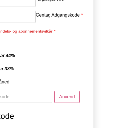
Gentag Adgangskode
*
ndels- og abonnementsvilkår
*
ar 44%
ar 33%
åned
tode