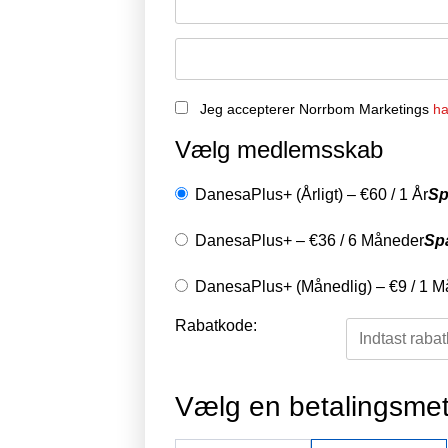
Jeg accepterer Norrbom Marketings
ha
Vælg medlemsskab
DanesaPlus+ (Årligt)
–
€
60
/
1 År
Sp
DanesaPlus+
–
€
36
/
6 Måneder
Sp
DanesaPlus+ (Månedlig)
–
€
9
/
1 M
Rabatkode:
Vælg en betalingsme