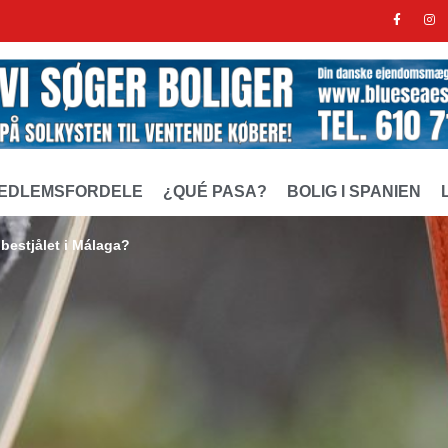
EDLEMSFORDELE
¿QUÉ PASA?
BOLIG I SPANIEN
r bestjålet i Málaga?