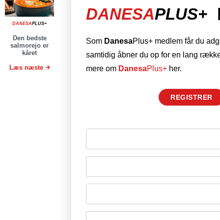
DANESA
PLUS+
DANESA
PLUS+
Den bedste
Som
Danesa
Plus+ medlem får du adgan
salmorejo er
kåret
samtidig åbner du op for en lang række
Læs næste
mere om
Danesa
Plus+
her.
REGISTRER
Husk mig