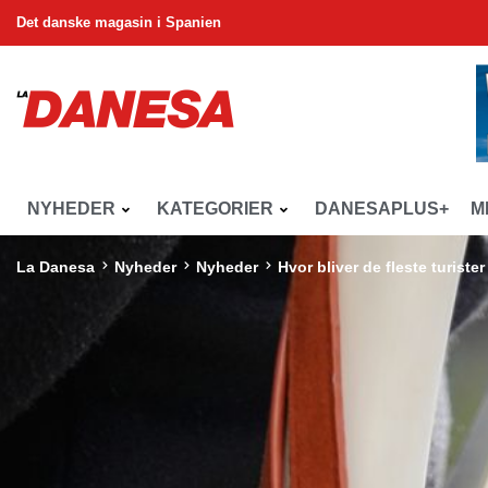
Det danske magasin i Spanien
NYHEDER
KATEGORIER
DANESAPLUS+
M
La Danesa
Nyheder
Nyheder
Hvor bliver de fleste turiste