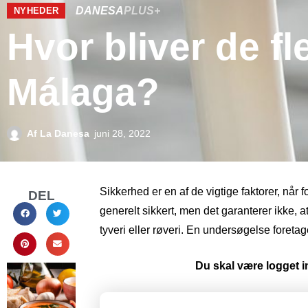
DANESA
PLUS+
NYHEDER
Hvor bliver de fle
Málaga?
Af
La Danesa
juni 28, 2022
Sikkerhed er en af ​​de vigtige faktorer, når 
DEL
generelt sikkert, men det garanterer ikke, a
tyveri eller røveri. En undersøgelse foretag
Du skal være logget in