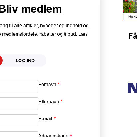
Bliv medlem
g til alle artikler, nyheder og indhold og
 medlemsfordele, rabatter og tilbud. Læs
LOG IND
Fornavn
E-mail
*
Efternavn
Adgangskode
*
E-mail
*
Adgangskode
*