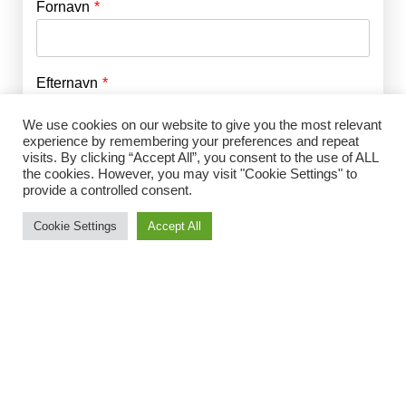
Fornavn
E-mail
*
Efternavn
Adgangskode
*
We use cookies on our website to give you the most relevant
experience by remembering your preferences and repeat
Husk mig
visits. By clicking “Accept All”, you consent to the use of ALL
E-mail
*
the cookies. However, you may visit "Cookie Settings" to
provide a controlled consent.
Cookie Settings
Accept All
Adgangskode
*
Gentag Adgangskode
*
Jeg accepterer Norrbom Marketings
handels- og
abonnementsvilkår
*