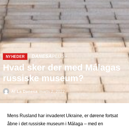
DANESA
PLUS+
NYHEDER
Hvad sker der med Málagas
russiske museum?
Af
La Danesa
marts 2, 2022
Mens Rusland har invaderet Ukraine, er dørene fortsat
åbne i det russiske museum i Málaga – med en