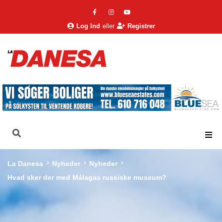
Log Ind
eller
Registrer
La Danesa
Nyheder
Nyheder
Hvad sker der med Málagas russiske museum?