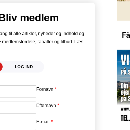
Bliv medlem
g til alle artikler, nyheder og indhold og
 medlemsfordele, rabatter og tilbud. Læs
LOG IND
Fornavn
E-mail
*
Efternavn
Adgangskode
*
E-mail
*