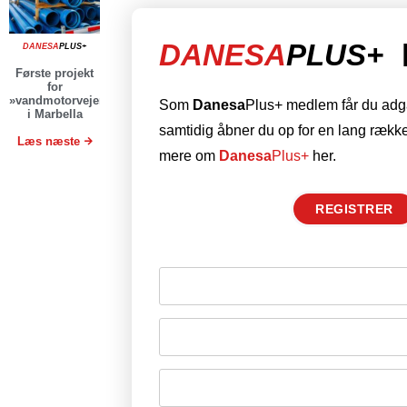
DANESA
PLUS+
DANESA
PLUS+
Første projekt
for
»vandmotorvejen«
Som
Danesa
Plus+ medlem får du adgan
i Marbella
samtidig åbner du op for en lang række
Læs næste
mere om
Danesa
Plus+
her.
REGISTRER
Husk mig