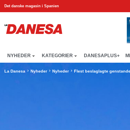
Det danske magasin i Spanien
NYHEDER
KATEGORIER
DANESAPLUS+
M
La Danesa
Nyheder
Nyheder
Flest beslaglagte genstande