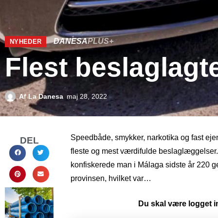
DANESA
PLUS+
NYHEDER
Flest beslaglagt
Af
La Danesa
maj 28, 2022
Speedbåde, smykker, narkotika og fast eje
DEL
fleste og mest værdifulde beslaglæggelser. 
konfiskerede man i Málaga sidste år 220 g
provinsen, hvilket var…
Du skal være logget in