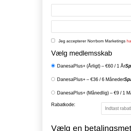
Jeg accepterer Norrbom Marketings
ha
Vælg medlemsskab
DanesaPlus+ (Årligt)
–
€
60
/
1 År
Sp
DanesaPlus+
–
€
36
/
6 Måneder
Sp
DanesaPlus+ (Månedlig)
–
€
9
/
1 M
Rabatkode:
Vælg en betalingsme