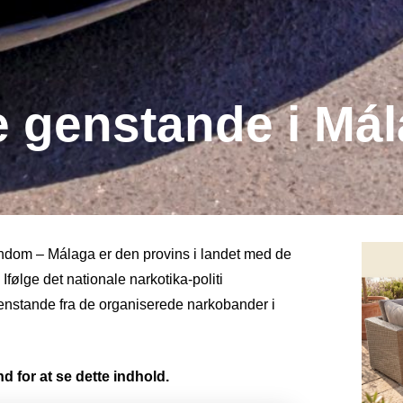
e genstande i Má
ndom – Málaga er den provins i landet med de
Ifølge det nationale narkotika-politi
enstande fra de organiserede narkobander i
d for at se dette indhold.