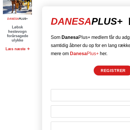
DANESA
PLUS+
DANESA
PLUS+
Løbsk
hestevogn
forårsagede
Som
Danesa
Plus+ medlem får du adgan
ulykke
samtidig åbner du op for en lang række
Læs næste
mere om
Danesa
Plus+
her.
REGISTRER
Husk mig