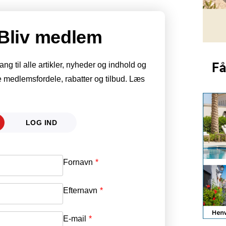
Bliv medlem
g til alle artikler, nyheder og indhold og
 medlemsfordele, rabatter og tilbud. Læs
LOG IND
Fornavn
E-mail
*
Efternavn
Adgangskode
*
E-mail
*