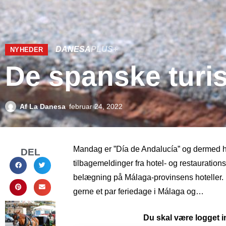
DANESA
PLUS+
NYHEDER
De spanske turis
Af
La Danesa
februar 24, 2022
Mandag er ”Día de Andalucía” og dermed he
DEL
tilbagemeldinger fra hotel- og restaurations
belægning på Málaga-provinsens hoteller. 
gerne et par feriedage i Málaga og…
Du skal være logget in