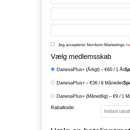
Jeg accepterer Norrbom Marketings
ha
Vælg medlemsskab
DanesaPlus+ (Årligt)
–
€
60
/
1 År
Sp
DanesaPlus+
–
€
36
/
6 Måneder
Sp
DanesaPlus+ (Månedlig)
–
€
9
/
1 M
Rabatkode: