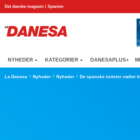
Det danske magasin i Spanien
NYHEDER
KATEGORIER
DANESAPLUS+
M
La Danesa
Nyheder
Nyheder
De spanske turister vælter t