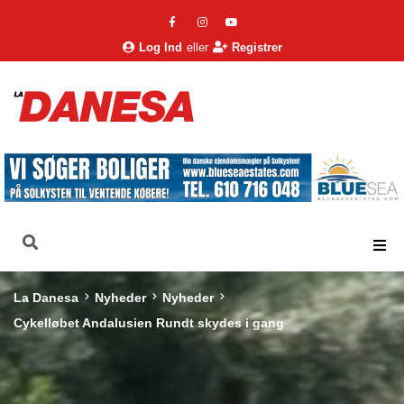
Log Ind
eller
Registrer
La Danesa
Nyheder
Nyheder
Cykelløbet Andalusien Rundt skydes i gang