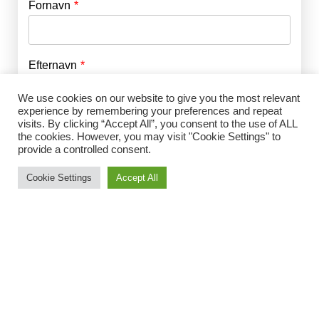
Fornavn
E-mail
*
Efternavn
Adgangskode
*
We use cookies on our website to give you the most relevant
experience by remembering your preferences and repeat
Husk mig
visits. By clicking “Accept All”, you consent to the use of ALL
E-mail
*
the cookies. However, you may visit "Cookie Settings" to
provide a controlled consent.
Cookie Settings
Accept All
Adgangskode
*
Gentag Adgangskode
*
Jeg accepterer Norrbom Marketings
handels- og
abonnementsvilkår
*