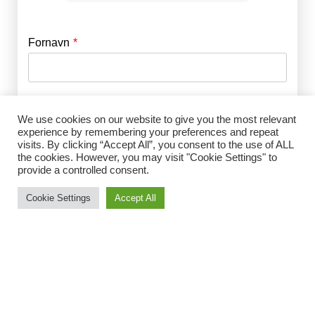
Fornavn
E-mail
*
Efternavn
Adgangskode
*
We use cookies on our website to give you the most relevant
experience by remembering your preferences and repeat
visits. By clicking “Accept All”, you consent to the use of ALL
Husk mig
the cookies. However, you may visit "Cookie Settings" to
E-mail
*
provide a controlled consent.
Cookie Settings
Accept All
Adgangskode
*
Gentag Adgangskode
*