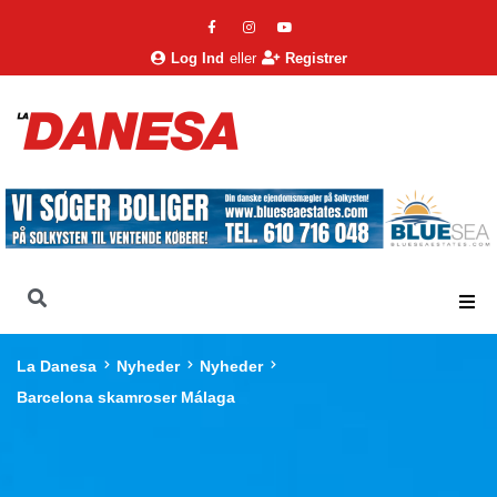
Log Ind
eller
Registrer
La Danesa
Nyheder
Nyheder
Barcelona skamroser Málaga