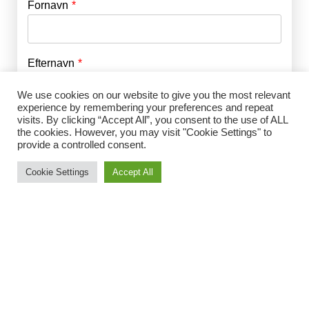
Fornavn
E-mail
*
Efternavn
Adgangskode
*
We use cookies on our website to give you the most relevant
experience by remembering your preferences and repeat
Husk mig
visits. By clicking “Accept All”, you consent to the use of ALL
E-mail
*
the cookies. However, you may visit "Cookie Settings" to
provide a controlled consent.
Cookie Settings
Accept All
Adgangskode
*
Gentag Adgangskode
*
Jeg accepterer Norrbom Marketings
handels- og
abonnementsvilkår
*