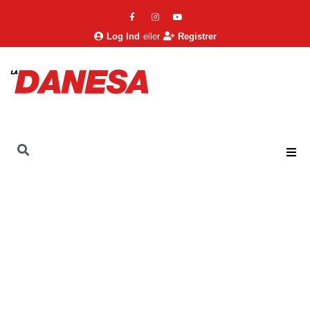
Log Ind
eller
Registrer
La Danesa
Livsstil
Helse & Sundhed
Højt blodtryk i sommervarmen