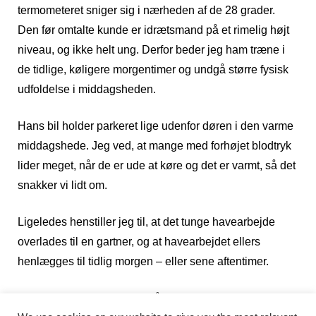
termometeret sniger sig i nærheden af de 28 grader.
Den før omtalte kunde er idrætsmand på et rimelig højt
niveau, og ikke helt ung. Derfor beder jeg ham træne i
de tidlige, køligere morgentimer og undgå større fysisk
udfoldelse i middagsheden.
Hans bil holder parkeret lige udenfor døren i den varme
middagshede. Jeg ved, at mange med forhøjet blodtryk
lider meget, når de er ude at køre og det er varmt, så det
snakker vi lidt om.
Ligeledes henstiller jeg til, at det tunge havearbejde
overlades til en gartner, og at havearbejdet ellers
henlægges til tidlig morgen – eller sene aftentimer.
Stress er en kæmpefaktor når vi taler om forhøjet