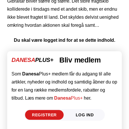
Gibraltar bliver større og større. Det store fragtskib
kolliderede i tirsdags med et andet skib, men er endnu
ikke blevet fragtet til land. Det skyldes delvist uenighed
omkring hvordan aktionen skal foregå samt…
Du skal være logget ind for at se dette indhold.
Bliv medlem
DANESA
PLUS+
Som
Danesa
Plus+ medlem får du adgang til alle
artikler, nyheder og indhold og samtidig åbner du op
for en lang række medlemsfordele, rabatter og
tilbud. Læs mere om
Danesa
Plus+
her.
REGISTRER
LOG IND