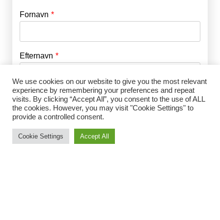
Fornavn
E-mail
*
Efternavn
Adgangskode
*
We use cookies on our website to give you the most relevant
experience by remembering your preferences and repeat
Husk mig
E-mail
*
visits. By clicking “Accept All”, you consent to the use of ALL
the cookies. However, you may visit "Cookie Settings" to
provide a controlled consent.
Cookie Settings
Accept All
Adgangskode
*
Gentag Adgangskode
*
Jeg accepterer Norrbom Marketings
handels- og