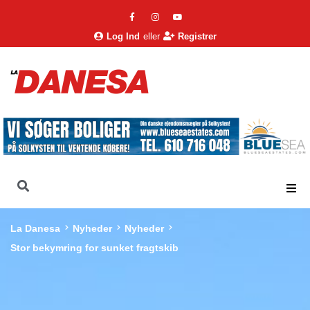
Log Ind
eller
Registrer
La Danesa
Nyheder
Nyheder
Stor bekymring for sunket fragtskib