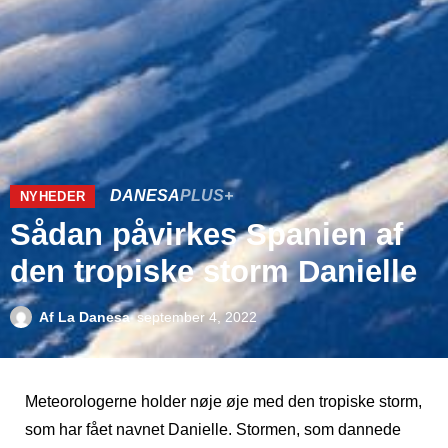
DANESA
PLUS+
NYHEDER
Sådan påvirkes Spanien af
den tropiske storm Danielle
Af
La Danesa
september 4, 2022
Meteorologerne holder nøje øje med den tropiske storm,
som har fået navnet Danielle. Stormen, som dannede