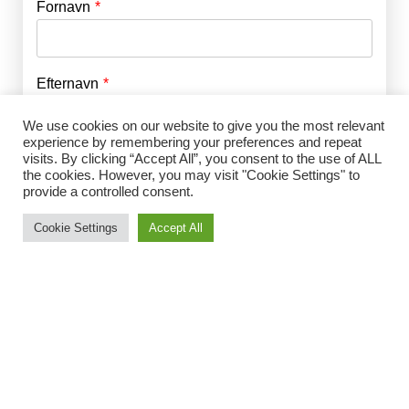
Fornavn
E-mail
*
Efternavn
Adgangskode
*
We use cookies on our website to give you the most relevant
experience by remembering your preferences and repeat
Husk mig
visits. By clicking “Accept All”, you consent to the use of ALL
E-mail
*
the cookies. However, you may visit "Cookie Settings" to
provide a controlled consent.
Cookie Settings
Accept All
Adgangskode
*
Gentag Adgangskode
*
Jeg accepterer Norrbom Marketings
handels- og
abonnementsvilkår
*