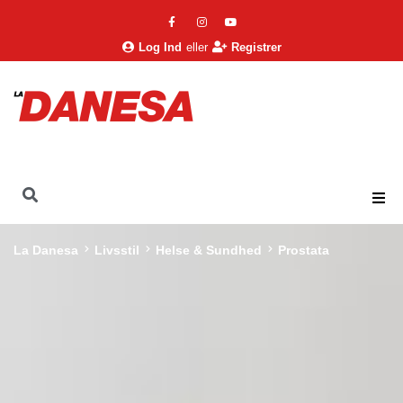
Log Ind
eller
Registrer
La Danesa
Livsstil
Helse & Sundhed
Prostata