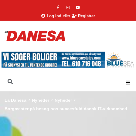
Log Ind
eller
Registrer
La Danesa
Nyheder
Nyheder
Borgmester på besøg hos succesfuld dansk IT-virksomhed