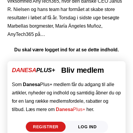
virksomhed AnyTech365, hvor den danske CEO Janus
R. Nielsen og hans team har formået at skabe store
resultater i løbet af få år. Torsdag i sidste uge besøgte
Marbellas borgmester, María Ángeles Muñoz,
AnyTech365 på…
Du skal være logget ind for at se dette indhold.
Bliv medlem
DANESA
PLUS+
Som
Danesa
Plus+ medlem får du adgang til alle
artikler, nyheder og indhold og samtidig åbner du op
for en lang række medlemsfordele, rabatter og
tilbud. Læs mere om
Danesa
Plus+
her.
REGISTRER
LOG IND