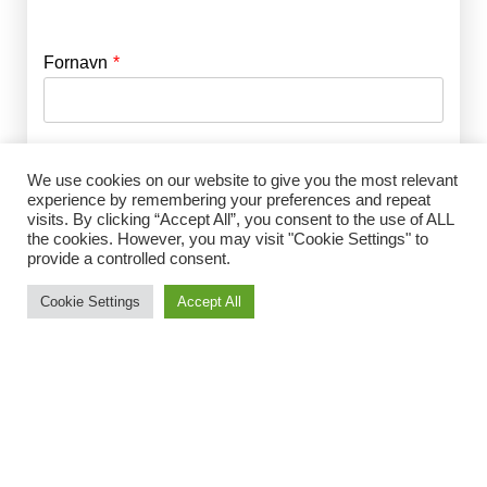
Fornavn
E-mail
*
Efternavn
Adgangskode
*
We use cookies on our website to give you the most relevant
experience by remembering your preferences and repeat
visits. By clicking “Accept All”, you consent to the use of ALL
Husk mig
the cookies. However, you may visit "Cookie Settings" to
E-mail
*
provide a controlled consent.
Cookie Settings
Accept All
Adgangskode
*
Gentag Adgangskode
*