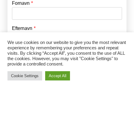
Fornavn
E-mail
*
Efternavn
Adgangskode
*
We use cookies on our website to give you the most relevant
experience by remembering your preferences and repeat
Husk mig
E-mail
*
visits. By clicking “Accept All”, you consent to the use of ALL
the cookies. However, you may visit "Cookie Settings" to
provide a controlled consent.
Cookie Settings
Accept All
Adgangskode
*
Gentag Adgangskode
*
Jeg accepterer Norrbom Marketings
handels- og
abonnementsvilkår
*