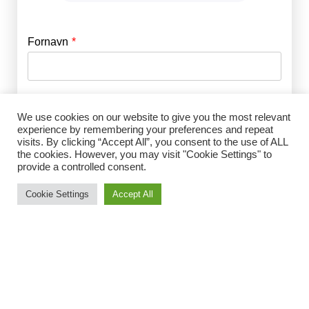
Fornavn
E-mail
*
Efternavn
Adgangskode
*
We use cookies on our website to give you the most relevant
experience by remembering your preferences and repeat
visits. By clicking “Accept All”, you consent to the use of ALL
Husk mig
the cookies. However, you may visit "Cookie Settings" to
E-mail
*
provide a controlled consent.
Cookie Settings
Accept All
Adgangskode
*
Gentag Adgangskode
*