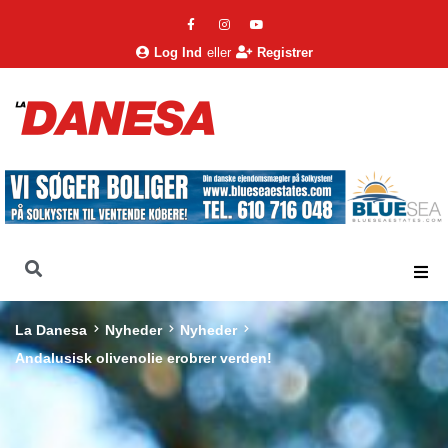
Log Ind
eller
Registrer
La Danesa
Nyheder
Nyheder
Andalusisk olivenolie erobrer verden!