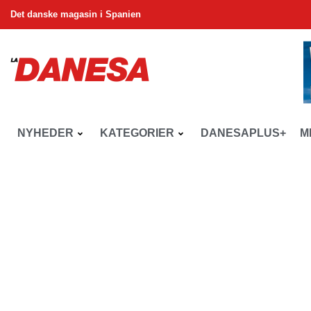
Det danske magasin i Spanien
NYHEDER
KATEGORIER
DANESAPLUS+
M
La Danesa
Nyheder
Nyheder
Nyt liv til Torremolinos’ ga