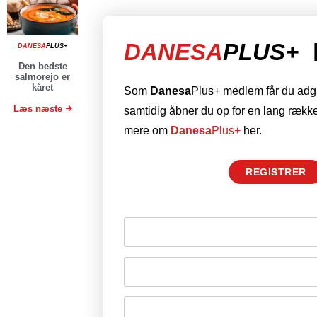
DANESA
PLUS+
DANESA
PLUS+
Den bedste
salmorejo er
kåret
Som
Danesa
Plus+ medlem får du adgan
Læs næste
samtidig åbner du op for en lang række
mere om
Danesa
Plus+
her.
REGISTRER
Husk mig