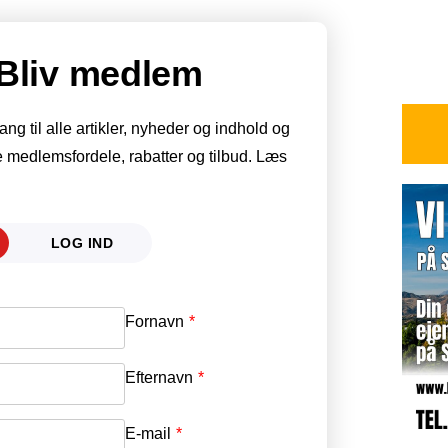
Bliv medlem
g til alle artikler, nyheder og indhold og
 medlemsfordele, rabatter og tilbud. Læs
LOG IND
Fornavn
E-mail
*
Efternavn
Adgangskode
*
E-mail
*