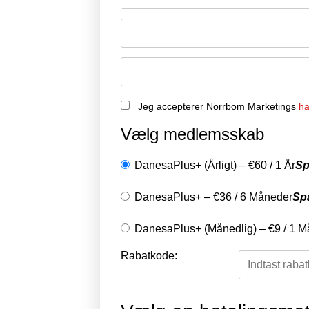
Jeg accepterer Norrbom Marketings
ha
Vælg medlemsskab
DanesaPlus+ (Årligt)
–
€
60
/
1 År
Sp
DanesaPlus+
–
€
36
/
6 Måneder
Sp
DanesaPlus+ (Månedlig)
–
€
9
/
1 M
Rabatkode: