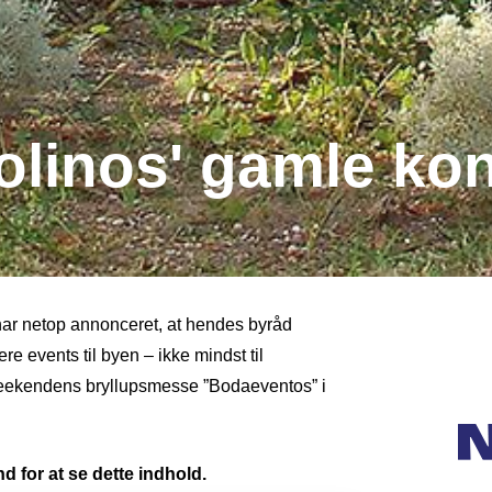
emolinos' gamle k
har netop annonceret, at hendes byråd
lere events til byen – ikke mindst til
weekendens bryllupsmesse ”Bodaeventos” i
d for at se dette indhold.