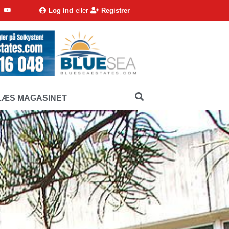
Log Ind
eller
Registrer
LÆS MAGASINET