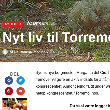
DANESA
PLUS+
NYHEDER
Nyt liv til Torr
Af
La Danesa
februar 6, 2022
Byens nye borgmester, Margarita del Cid, 
DEL
fremover vil gøre en aktiv indsats for at få f
kongrescentret. Annoncering faldt under 
netop kongrescentret. ”Torremolinos…
Du skal være logget in