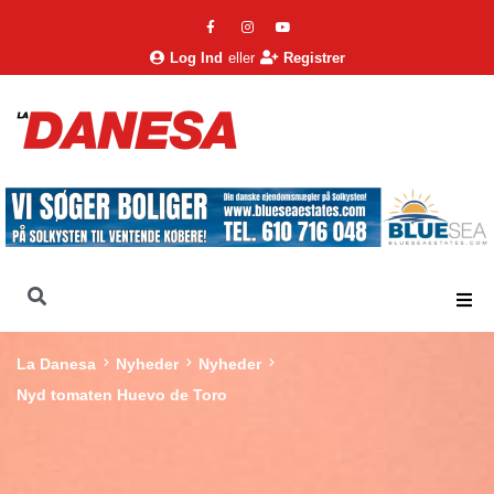
Log Ind
eller
Registrer
La Danesa
Nyheder
Nyheder
Nyd tomaten Huevo de Toro