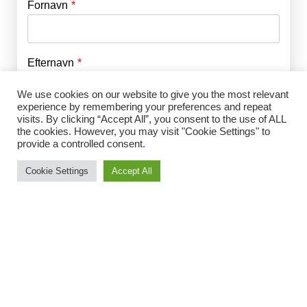
Fornavn
E-mail
*
Efternavn
Adgangskode
*
We use cookies on our website to give you the most relevant
experience by remembering your preferences and repeat
Husk mig
visits. By clicking “Accept All”, you consent to the use of ALL
E-mail
*
the cookies. However, you may visit "Cookie Settings" to
provide a controlled consent.
Cookie Settings
Accept All
Adgangskode
*
Gentag Adgangskode
*
Jeg accepterer Norrbom Marketings
handels- og
abonnementsvilkår
*