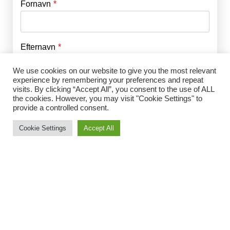
Fornavn
E-mail
*
Efternavn
Adgangskode
*
We use cookies on our website to give you the most relevant
experience by remembering your preferences and repeat
Husk mig
visits. By clicking “Accept All”, you consent to the use of ALL
E-mail
*
the cookies. However, you may visit "Cookie Settings" to
provide a controlled consent.
Cookie Settings
Accept All
Adgangskode
*
Gentag Adgangskode
*
Jeg accepterer Norrbom Marketings
handels- og
abonnementsvilkår
*