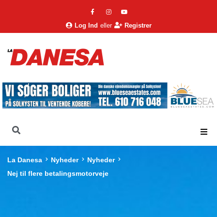
Log Ind
eller
Registrer
La Danesa
Nyheder
Nyheder
Nej til flere betalingsmotorveje