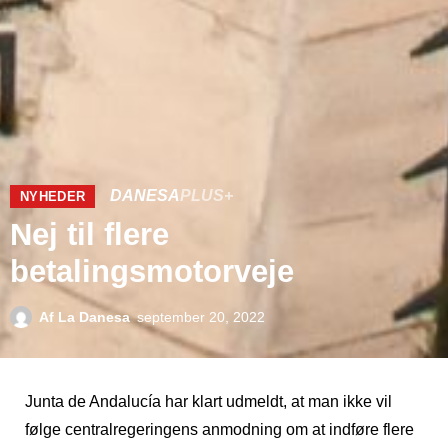
DANESA
PLUS+
NYHEDER
Nej til flere
betalingsmotorveje
Af
La Danesa
september 20, 2022
Junta de Andalucía har klart udmeldt, at man ikke vil
følge centralregeringens anmodning om at indføre flere