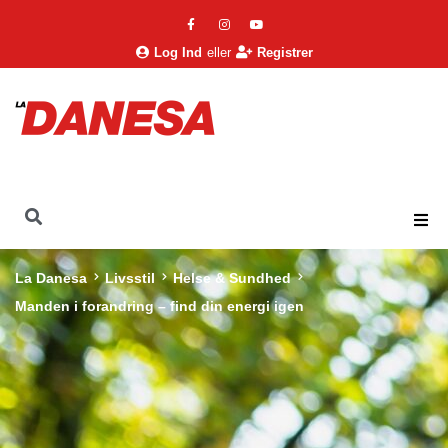
Log Ind
eller
Registrer
La Danesa
Livsstil
Helse & Sundhed
Manden i forandring – find din energi igen