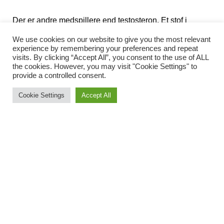
Der er andre medspillere end testosteron. Et stof i
blodet, SHBG, stiger med alderen og binder en del af
We use cookies on our website to give you the most relevant
testosteronet, så der er mindre frit og aktivt hormon i
experience by remembering your preferences and repeat
visits. By clicking “Accept All”, you consent to the use of ALL
omløb. Samtidig kan hormonet prolaktin – som normalt
the cookies. However, you may visit "Cookie Settings" to
provide a controlled consent.
holdes i skak af signalstoffet dopamin – begynde at
stige ved stress eller ubalance. Det kan yderligere
Cookie Settings
Accept All
dæmpe energien og påvirke humør og sexlyst.
Derfor kan en mand godt have et “normalt” testosterontal
i blodprøverne, men alligevel føle sig træt og uoplagt.
Det handler nemlig ikke kun om mængden, men om
hvor meget af testosteronet kroppen rent faktisk kan
bruge.