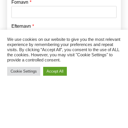
Fornavn
E-mail
*
Efternavn
Adgangskode
*
We use cookies on our website to give you the most relevant
experience by remembering your preferences and repeat
Husk mig
visits. By clicking “Accept All”, you consent to the use of ALL
E-mail
*
the cookies. However, you may visit "Cookie Settings" to
provide a controlled consent.
Cookie Settings
Accept All
Adgangskode
*
Gentag Adgangskode
*
Jeg accepterer Norrbom Marketings
handels- og
abonnementsvilkår
*