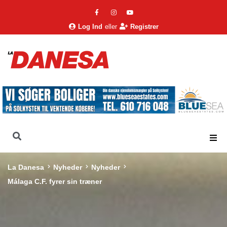
Log Ind
eller
Registrer
La Danesa
Nyheder
Nyheder
Málaga C.F. fyrer sin træner