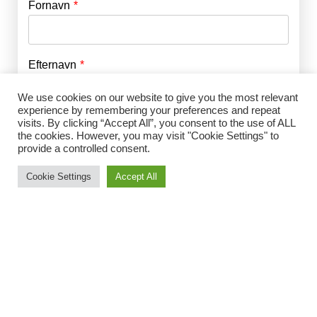
Fornavn
E-mail
*
Efternavn
Adgangskode
*
We use cookies on our website to give you the most relevant
experience by remembering your preferences and repeat
Husk mig
visits. By clicking “Accept All”, you consent to the use of ALL
E-mail
*
the cookies. However, you may visit "Cookie Settings" to
provide a controlled consent.
Cookie Settings
Accept All
Adgangskode
*
Gentag Adgangskode
*
Jeg accepterer Norrbom Marketings
handels- og
abonnementsvilkår
*