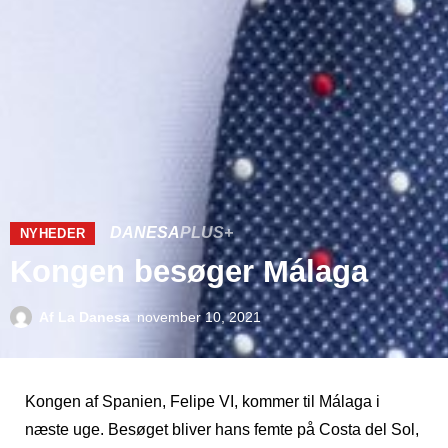
DANESA
PLUS+
NYHEDER
Kongen besøger Málaga
Af
La Danesa
november 10, 2021
Kongen af ​​Spanien, Felipe VI, kommer til Málaga i
næste uge. Besøget bliver hans femte på Costa del Sol,