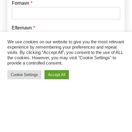
Fornavn
E-mail
*
Efternavn
Adgangskode
*
We use cookies on our website to give you the most relevant
experience by remembering your preferences and repeat
Husk mig
E-mail
*
visits. By clicking “Accept All”, you consent to the use of ALL
the cookies. However, you may visit "Cookie Settings" to
provide a controlled consent.
Cookie Settings
Accept All
Adgangskode
*
Gentag Adgangskode
*
Jeg accepterer Norrbom Marketings
handels- og
abonnementsvilkår
*