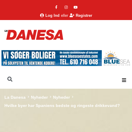
Log Ind
eller
Registrer
La Danesa
Nyheder
Nyheder
Hvilke byer har Spaniens bedste og ringeste drikkevand?