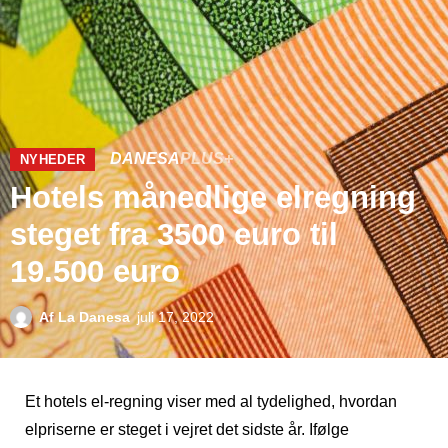
DANESA
PLUS+
NYHEDER
Hotels månedlige elregning
steget fra 3500 euro til
19.500 euro
Af
La Danesa
juli 17, 2022
Et hotels el-regning viser med al tydelighed, hvordan
elpriserne er steget i vejret det sidste år. Ifølge