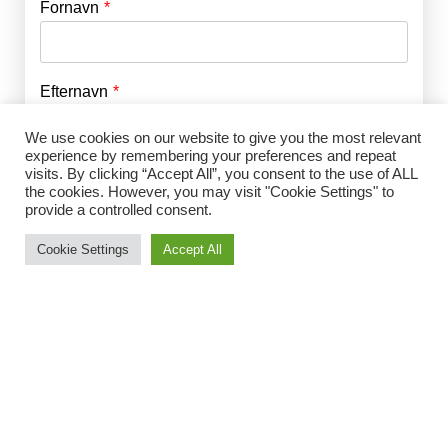
Fornavn
E-mail
*
Efternavn
Adgangskode
*
We use cookies on our website to give you the most relevant
experience by remembering your preferences and repeat
Husk mig
visits. By clicking “Accept All”, you consent to the use of ALL
E-mail
*
the cookies. However, you may visit "Cookie Settings" to
provide a controlled consent.
Cookie Settings
Accept All
Adgangskode
*
Gentag Adgangskode
*
Jeg accepterer Norrbom Marketings
handels- og
abonnementsvilkår
*