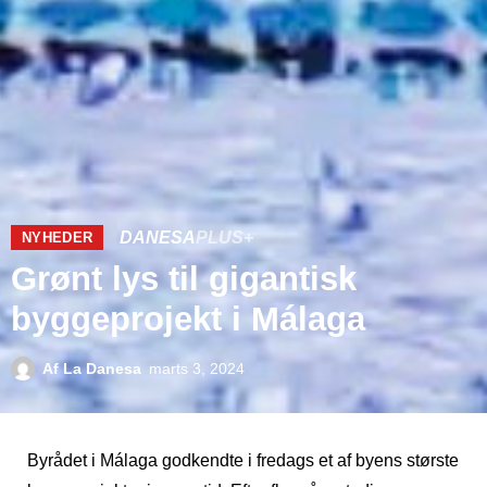
DANESA
PLUS+
NYHEDER
Grønt lys til gigantisk
byggeprojekt i Málaga
Af
La Danesa
marts 3, 2024
Byrådet i Málaga godkendte i fredags et af byens største