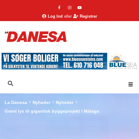
Log Ind
eller
Registrer
La Danesa
Nyheder
Nyheder
Grønt lys til gigantisk byggeprojekt i Málaga