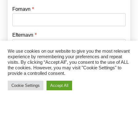
Fornavn
E-mail
*
Efternavn
Adgangskode
*
We use cookies on our website to give you the most relevant
experience by remembering your preferences and repeat
Husk mig
E-mail
*
visits. By clicking “Accept All”, you consent to the use of ALL
the cookies. However, you may visit "Cookie Settings" to
provide a controlled consent.
Cookie Settings
Accept All
Adgangskode
*
Gentag Adgangskode
*
Jeg accepterer Norrbom Marketings
handels- og