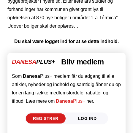
byggeprojekter i nyere tid. Efter flere års studier og
forhandlinger har kommunen givet grønt lys til
opførelsen af 870 nye boliger i området ”La Térmica”.
Udover boliger skal der opføres…
Du skal være logget ind for at se dette indhold.
Bliv medlem
DANESA
PLUS+
Som
Danesa
Plus+ medlem får du adgang til alle
artikler, nyheder og indhold og samtidig åbner du op
for en lang række medlemsfordele, rabatter og
tilbud. Læs mere om
Danesa
Plus+
her.
REGISTRER
LOG IND