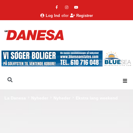
Log Ind
eller
Registrer
La Danesa
Nyheder
Nyheder
Ekstra lang weekend