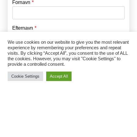
Fornavn
E-mail
*
Efternavn
Adgangskode
*
We use cookies on our website to give you the most relevant
experience by remembering your preferences and repeat
Husk mig
visits. By clicking “Accept All”, you consent to the use of ALL
E-mail
*
the cookies. However, you may visit "Cookie Settings" to
provide a controlled consent.
Cookie Settings
Accept All
Adgangskode
*
Gentag Adgangskode
*
Jeg accepterer Norrbom Marketings
handels- og
abonnementsvilkår
*