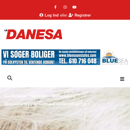
Log Ind
eller
Registrer
La Danesa
Nyheder
Nyheder
Eksperter frygter benhård vinterinfluenza