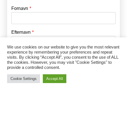
Fornavn
E-mail
*
Efternavn
Adgangskode
*
We use cookies on our website to give you the most relevant
experience by remembering your preferences and repeat
Husk mig
E-mail
*
visits. By clicking “Accept All”, you consent to the use of ALL
the cookies. However, you may visit "Cookie Settings" to
provide a controlled consent.
Cookie Settings
Accept All
Adgangskode
*
Gentag Adgangskode
*
Jeg accepterer Norrbom Marketings
handels- og