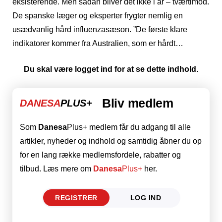
eksisterende. Men sådan bliver det ikke i år – tværtimod.
De spanske læger og eksperter frygter nemlig en
usædvanlig hård influenzasæson. ”De første klare
indikatorer kommer fra Australien, som er hårdt…
Du skal være logget ind for at se dette indhold.
Bliv medlem
DANESA
PLUS+
Som
Danesa
Plus+ medlem får du adgang til alle
artikler, nyheder og indhold og samtidig åbner du op
for en lang række medlemsfordele, rabatter og
tilbud. Læs mere om
Danesa
Plus+
her.
REGISTRER
LOG IND