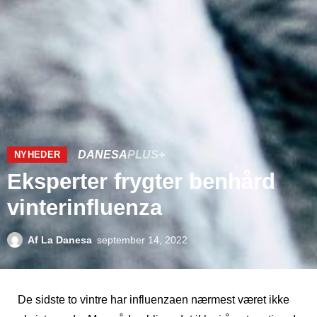
DANESA
PLUS+
NYHEDER
Eksperter frygter benhård
vinterinfluenza
Af
La Danesa
september 14, 2022
De sidste to vintre har influenzaen nærmest været ikke