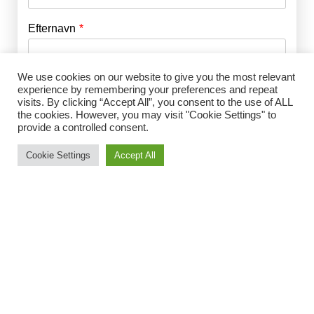
Efternavn
Adgangskode
*
We use cookies on our website to give you the most relevant
Husk mig
E-mail
*
experience by remembering your preferences and repeat
visits. By clicking “Accept All”, you consent to the use of ALL
the cookies. However, you may visit "Cookie Settings" to
provide a controlled consent.
Adgangskode
*
Cookie Settings
Accept All
Gentag Adgangskode
*
Jeg accepterer Norrbom Marketings
handels- og
abonnementsvilkår
*
Vælg medlemsskab