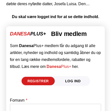
døbte deres nyfødte datter, Josefa Luisa. Den…
Du skal være logget ind for at se dette indhold.
Bliv medlem
DANESA
PLUS+
Som
Danesa
Plus+ medlem får du adgang til alle
artikler, nyheder og indhold og samtidig åbner du op
for en lang række medlemsfordele, rabatter og
tilbud. Læs mere om
Danesa
Plus+
her.
REGISTRER
LOG IND
Fornavn
E-mail
*