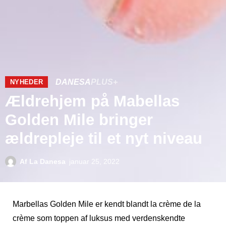
DANESA
PLUS+
NYHEDER
Ældrehjem på Mabellas
Golden Mile bringer
ældrepleje til et nyt niveau
Af
La Danesa
januar 25, 2022
Marbellas Golden Mile er kendt blandt la crème de la
crème som toppen af ​​luksus med verdenskendte