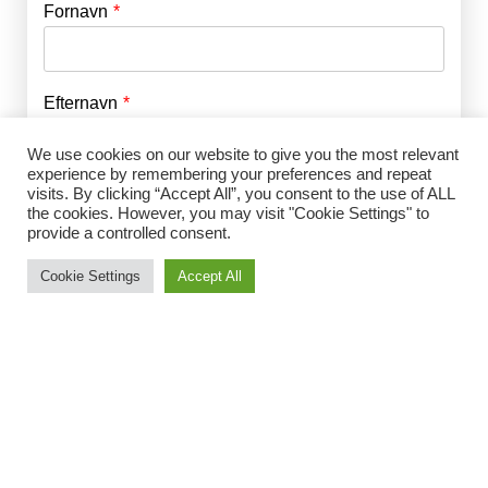
Fornavn
E-mail
*
Efternavn
Adgangskode
*
We use cookies on our website to give you the most relevant
experience by remembering your preferences and repeat
Husk mig
E-mail
*
visits. By clicking “Accept All”, you consent to the use of ALL
the cookies. However, you may visit "Cookie Settings" to
provide a controlled consent.
Cookie Settings
Accept All
Adgangskode
*
Gentag Adgangskode
*
Jeg accepterer Norrbom Marketings
handels- og
abonnementsvilkår
*