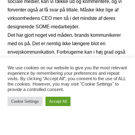
sociale medier, kan vi række ud og kommentere, og vi
forventer også at få svar på tiltale. Måske ikke lige af
virksomhedens CEO men så i det mindste af deres
designerede SOME-medarbejder.
Det har gjort noget ved måden, brands kommunikerer
med os på. Det er nemlig ikke længere blot en
envejskommunikation. Forbrugerne kan i høj grad også
kommunikere med og påvirke virksomheden. Se dig blot
We use cookies on our website to give you the most relevant
om i supermarkederne – hvor mange af dem har stadig
experience by remembering your preferences and repeat
plastikposer?
visits. By clicking “Accept All”, you consent to the use of ALL
the cookies. However, you may visit "Cookie Settings" to
Vi har som forbrugere både magt og ansvar for, hvilken
provide a controlled consent.
retning vi som samfund bevæger os i. Vores penge
Cookie Settings
Accept All
fungerer ultimativt som stemmesedler, så hvem stemmer
du på? Den billigste? Den mest bæredygtige? Eller blot
den der tryllebinder dig med den bedste historie?