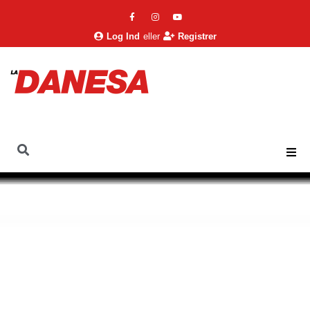
Log Ind
eller
Registrer
La Danesa
Nyheder
Kære Læser
Kære læser maj 2019