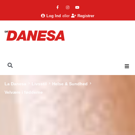
Log Ind
eller
Registrer
La Danesa
Livsstil
Helse & Sundhed
Velvære i fødderne