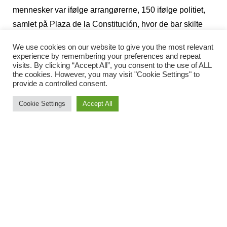
mennesker var ifølge arrangørerne, 150 ifølge politiet,
samlet på Plaza de la Constitución, hvor de bar skilte
med slagord som ”mindre undertrykkelse, mere
We use cookies on our website to give you the most relevant
uddannelse.”
experience by remembering your preferences and repeat
visits. By clicking “Accept All”, you consent to the use of ALL
Moreno har kaldt de studerende for ”fjenden”, hvorfor
the cookies. However, you may visit "Cookie Settings" to
selv kongresmedlemmer fra IU nu holder skilte op i
provide a controlled consent.
kongressen, hvor der står: ”Jeg er også fjenden”.
Cookie Settings
Accept All
Hacker-gruppen Anonymous har vist deres sympati for
demonstranterne ved at nedlægge politiets hjemmeside,
og tirsdag aften var den faktisk ude af funktion i to timer.
I alt er 38 personer blevet anholdt, siden
demonstrationerne startede for en uge siden.