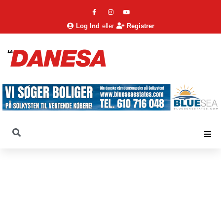
Log Ind
eller
Registrer
La Danesa
Nyheder
Arkiv
Dagens Spanske nyheder 2012