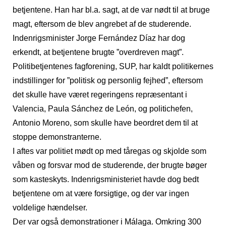
betjentene. Han har bl.a. sagt, at de var nødt til at bruge
magt, eftersom de blev angrebet af de studerende.
Indenrigsminister Jorge Fernández Díaz har dog
erkendt, at betjentene brugte ”overdreven magt”.
Politibetjentenes fagforening, SUP, har kaldt politikernes
indstillinger for ”politisk og personlig fejhed”, eftersom
det skulle have været regeringens repræsentant i
Valencia, Paula Sánchez de León, og politichefen,
Antonio Moreno, som skulle have beordret dem til at
stoppe demonstranterne.
I aftes var politiet mødt op med tåregas og skjolde som
våben og forsvar mod de studerende, der brugte bøger
som kasteskyts. Indenrigsministeriet havde dog bedt
betjentene om at være forsigtige, og der var ingen
voldelige hændelser.
Der var også demonstrationer i Málaga. Omkring 300