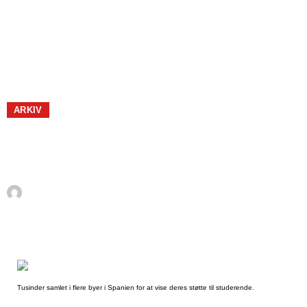
ARKIV
Dagens Spanske nyheder
2012
Af
La Danesa
februar 22, 2012
Tusinder samlet i flere byer i Spanien for at vise deres støtte til studerende.