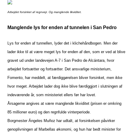
Arbejdet forsinket af regnvejr. Og manglende likviditet.
Manglende lys for enden af tunnelen i San Pedro
Lys for enden af tunnellen, lyder det i klichehåndbogen. Men der
lader ikke til at være meget lys for enden af den, som er ved at blive
gravet ud under landevejen A-7 i San Pedro de Alcántara, hvor
arbejdet fortsætter og fortsætter. Det ansvarlige ministerium,
Fomento, har meddelt, at færdiggørelsen bliver forsinket, men ikke
hvor meget. Arbejdet lader dog ikke blive færdiggjort i slutningen af
indeværende år, som ministeriet ellers før har lovet.
Årsagerne angives at være manglende likviditet (prisen er omkring
85 millioner euro) og den regnfulde vinterperiode.
Borgmester Ángeles Muñoz har udtalt, at forsinkelsen påvirker
genoplivningen af Marbellas økonomi, og hun har bedt minister for