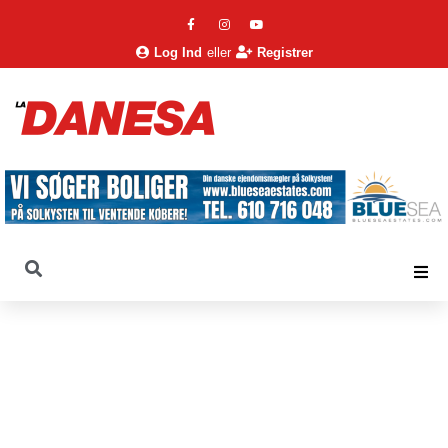
Log Ind
eller
Registrer
La Danesa
Nyheder
Arkiv
Dagens spanske nyheder fra La Danesa