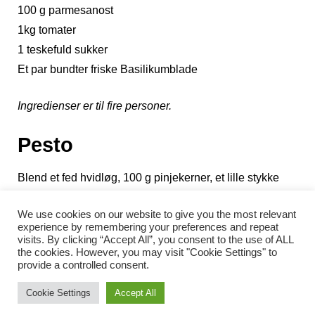
100 g parmesanost
1kg tomater
1 teskefuld sukker
Et par bundter friske Basilikumblade
Ingredienser er til fire personer.
Pesto
Blend et fed hvidløg, 100 g pinjekerner, et lille stykke
parmesanost og basilikumbladene, indtil det hele er
We use cookies on our website to give you the most relevant
godt blandet sammen. Tilsæt olivenolie indtil
experience by remembering your preferences and repeat
blandingen har fået den rette konsistens.
visits. By clicking “Accept All”, you consent to the use of ALL
the cookies. However, you may visit "Cookie Settings" to
provide a controlled consent.
Tomatmarmelade
Cookie Settings
Accept All
Put tomaterne i kogende vand, afkøl dem derefter i