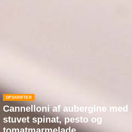
OPSKRIFTER
Cannelloni af aubergine med
stuvet spinat, pesto og
tomatmarmelade