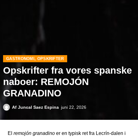
GASTRONOMI
,
OPSKRIFTER
Opskrifter fra vores spanske
naboer: REMOJÓN
GRANADINO
Af
Juncal Saez Espina
juni 22, 2026
El
remojón granadino
er en typisk ret fra Lecrín-dalen i