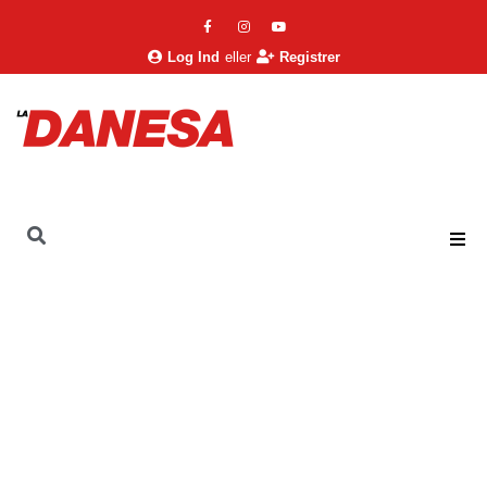
Log Ind
eller
Registrer
La Danesa
Livsstil
Helse & Sundhed
Membrasin – Omega-7