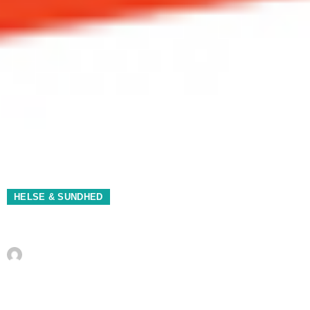
HELSE & SUNDHED
Membrasin - Omega-7
Af
La Danesa
august 30, 2012