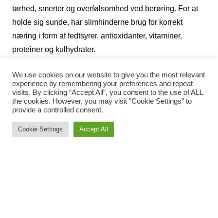
tørhed, smerter og overfølsomhed ved berøring. For at
holde sig sunde, har slimhinderne brug for korrekt
næring i form af fedtsyrer, antioxidanter, vitaminer,
proteiner og kulhydrater.
Hvad er Membrasin?
We use cookies on our website to give you the most relevant
experience by remembering your preferences and repeat
Et kosttilskud til tørre og sarte slimhinder, som
visits. By clicking “Accept All”, you consent to the use of ALL
the cookies. However, you may visit "Cookie Settings" to
indeholder den unikke omega7-fedtsyre fra havtornbær.
provide a controlled consent.
Omega-7 er en endogen fedtsyre, som hovedsagligt
findes i hudens og slimhindernes cellemembraner.
Cookie Settings
Accept All
Kroppen kan altså selv producere omega-7. Problemet
er, at mængden mindskes på grund af stigende alder, og
også pga. ydre faktorer som f.eks. stress eller dårlig
kost.
Slimhinder består af specielle celler, som dækker