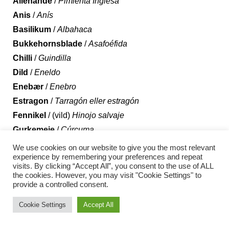
Allehånde
/
Pimienta Inglesa
Anis
/
Anís
Basilikum
/
Albahaca
Bukkehornsblade
/
Asafoéfida
Chilli
/
Guindilla
Dild
/
Eneldo
Enebær
/
Enebro
Estragon
/
Tarragón eller estragón
Fennikel
/ (vild)
Hinojo salvaje
Gurkemeje
/
Cúrcuma
Hvidløg
/
Ajo
We use cookies on our website to give you the most relevant
experience by remembering your preferences and repeat
Ingefær
/
Jengibre
visits. By clicking “Accept All”, you consent to the use of ALL
Kanel
/
Canela
the cookies. However, you may visit "Cookie Settings" to
provide a controlled consent.
Kardemomme
/
Cardamomo
Karry
/
Curry
Cookie Settings
Accept All
Kokosnød
/
Coco