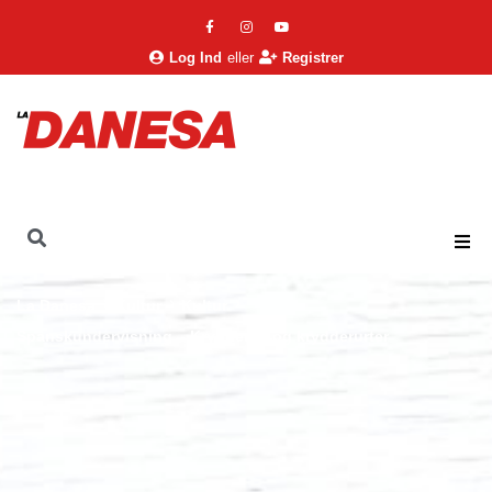
Log Ind
eller
Registrer
La Danesa
Kultur
Kultur
Spanskundervisning – Krydderier og krydderurter