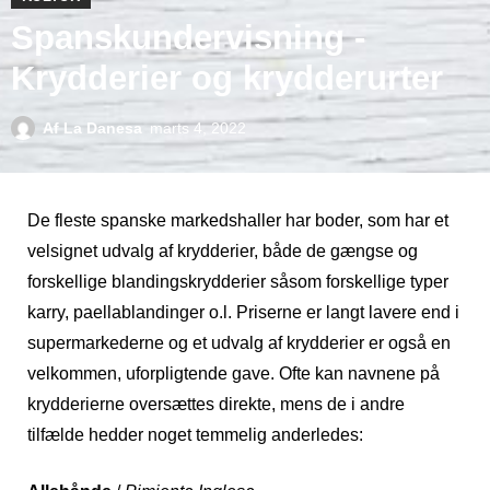
Spanskundervisning -
Krydderier og krydderurter
Af
La Danesa
marts 4, 2022
De fleste spanske markedshaller har boder, som har et
velsignet udvalg af krydderier, både de gængse og
forskellige blandingskrydderier såsom forskellige typer
karry, paellablandinger o.l. Priserne er langt lavere end i
supermarkederne og et udvalg af krydderier er også en
velkommen, uforpligtende gave. Ofte kan navnene på
krydderierne oversættes direkte, mens de i andre
tilfælde hedder noget temmelig anderledes: