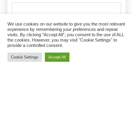
Husk mig
E-mail
*
We use cookies on our website to give you the most relevant
experience by remembering your preferences and repeat
visits. By clicking “Accept All”, you consent to the use of ALL
the cookies. However, you may visit "Cookie Settings" to
provide a controlled consent.
Adgangskode
*
Cookie Settings
Accept All
Gentag Adgangskode
*
Jeg accepterer Norrbom Marketings
handels- og
abonnementsvilkår
*
Vælg medlemsskab
DanesaPlus+ (Årligt)
–
€
60
/
1 År
Spar 44%