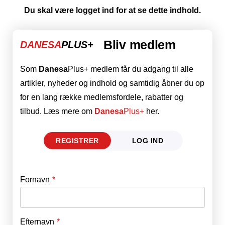
Du skal være logget ind for at se dette indhold.
Bliv medlem
DANESA
PLUS+
Som
Danesa
Plus+ medlem får du adgang til alle
artikler, nyheder og indhold og samtidig åbner du op
for en lang række medlemsfordele, rabatter og
tilbud. Læs mere om
Danesa
Plus+
her.
REGISTRER
LOG IND
Fornavn
E-mail
*
Efternavn
Adgangskode
*