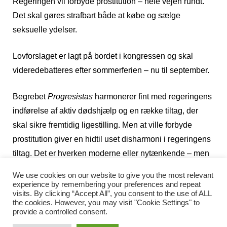
Regeringen vil forbyde prostitution – hele vejen rundt.
Det skal gøres strafbart både at købe og sælge
seksuelle ydelser.
Lovforslaget er lagt på bordet i kongressen og skal
videredebatteres efter sommerferien – nu til september.
Begrebet
Progresistas
harmonerer fint med regeringens
indførelse af aktiv dødshjælp og en række tiltag, der
skal sikre fremtidig ligestilling. Men at ville forbyde
prostitution giver en hidtil uset disharmoni i regeringens
tiltag. Det er hverken moderne eller nytænkende – men
direkte dumt og naivt.
We use cookies on our website to give you the most relevant
experience by remembering your preferences and repeat
visits. By clicking “Accept All”, you consent to the use of ALL
Straks ved sin indtrædelse i 2019 oprettede Pedro
the cookies. However, you may visit "Cookie Settings" to
Sánchez et ministerie for ligestilling.
provide a controlled consent.