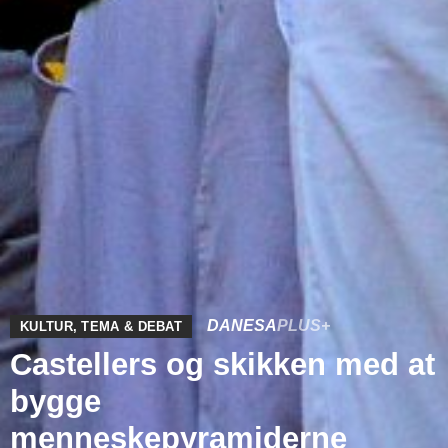
DANESA
PLUS+
KULTUR
,
TEMA & DEBAT
Castellers og skikken med at
bygge
menneskepyramiderne