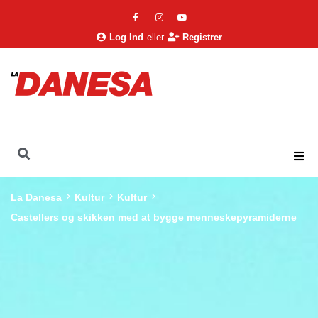
Log Ind
eller
Registrer
La Danesa
Kultur
Kultur
Castellers og skikken med at bygge menneskepyramiderne