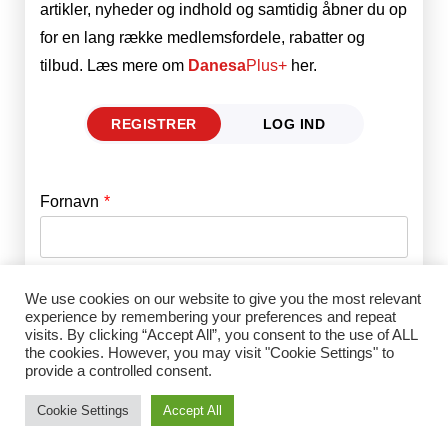
artikler, nyheder og indhold og samtidig åbner du op
for en lang række medlemsfordele, rabatter og
tilbud. Læs mere om
Danesa
Plus+
her.
REGISTRER
LOG IND
Fornavn
E-mail
*
Efternavn
Adgangskode
*
We use cookies on our website to give you the most relevant
experience by remembering your preferences and repeat
visits. By clicking “Accept All”, you consent to the use of ALL
the cookies. However, you may visit "Cookie Settings" to
Husk mig
E-mail
*
provide a controlled consent.
Cookie Settings
Accept All