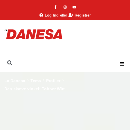
Log Ind
eller
Registrer
La Danesa
Tema
Profiler
Den skæve vinkel: Tobber Witt