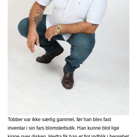
Tobber var ikke særlig gammel, før han blev fast
inventar i sin fars blomsterbutik. Han kunne blot lige
kigge over disken. Herfra fik han et fint indblik i begrebet