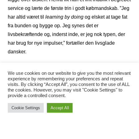
service og lærte de første trin i godt købmandskab. ”Jeg
har altid været til
learning by doing
og elsket at tage fat
fra bunden og bygge op. Jeg synes det er
livsbekræftende og, inderst inde, er jeg nok typen, der
har brug for nye impulser,” fortæller den livsglade
dansker.
Manden med de mange
We use cookies on our website to give you the most relevant
erhverv
experience by remembering your preferences and repeat
visits. By clicking “Accept All”, you consent to the use of ALL
the cookies. However, you may visit "Cookie Settings" to
Impulserne, tilfældighederne og mødet med nye
provide a controlled consent.
mennesker, har bragt Tobber Witt vidt omkring. Da han
Cookie Settings
Accept All
fløj fra reden – blomsterbutikken – var det for at flyve ud i
verdens fjerneste egne som eksportsælger i
tandlægeudstyr. ”Samlet har jeg været i over 100 lande.
Konstant var der messer og salgsfremstød rundt