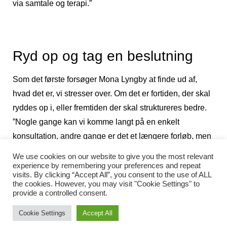
via samtale og terapi.”
Ryd op og tag en beslutning
Som det første forsøger Mona Lyngby at finde ud af,
hvad det er, vi stresser over. Om det er fortiden, der skal
ryddes op i, eller fremtiden der skal struktureres bedre.
”Nogle gange kan vi komme langt på en enkelt
konsultation, andre gange er det et længere forløb, men
sammen finder vi altid ”roden” til din stress, og så skal
We use cookies on our website to give you the most relevant
der tages et valg. For du må beslutte, om du vil af med
experience by remembering your preferences and repeat
visits. By clicking “Accept All”, you consent to the use of ALL
din stress og følge den plan, eller de omlægninger, vi
the cookies. However, you may visit "Cookie Settings" to
lægger for dit liv,” fortæller Mona Lyngby, som tilstår, livet
provide a controlled consent.
ikke altid er lige let, omend der heller ikke er nogen
Cookie Settings
Accept All
grund til at gøre det mere kompliceret end nødvendigt.