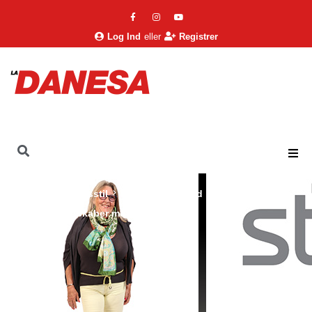
Log Ind
eller
Registrer
La Danesa
Livsstil
Helse & Sundhed
De vigtige redskaber mod stress