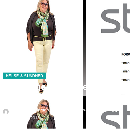
HELSE & SUNDHED
De vigtige redskaber mod
stress
Af
Henrik Andersen, henrik@norrbom.com Foto Mugge
Fischer
september 1, 2018