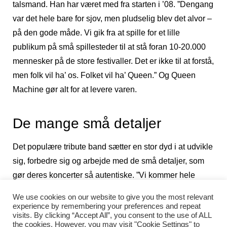
talsmand. Han har været med fra starten i ’08. ”Dengang
var det hele bare for sjov, men pludselig blev det alvor –
på den gode måde. Vi gik fra at spille for et lille
publikum på små spillesteder til at stå foran 10-20.000
mennesker på de store festivaller. Det er ikke til at forstå,
men folk vil ha’ os. Folket vil ha’ Queen.” Og Queen
Machine gør alt for at levere varen.
De mange små detaljer
Det populære tribute band sætter en stor dyd i at udvikle
sig, forbedre sig og arbejde med de små detaljer, som
gør deres koncerter så autentiske. ”Vi kommer hele
tiden med nye shows og vi har stor fokus på de små
We use cookies on our website to give you the most relevant
finesser for at komme så tæt på Queen som muligt,”
experience by remembering your preferences and repeat
visits. By clicking “Accept All”, you consent to the use of ALL
fortæller den danske guitarist. Derfor er musikernes
the cookies. However, you may visit "Cookie Settings" to